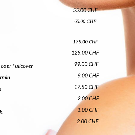
55.00 CHF
65.00 CHF
175.00 CHF
125.00 CHF
99.00 CHF
h oder Fullcover
9.00 CHF
ermin
17.50 CHF
n
2.00 CHF
1.00 CHF
k.
2.00 CHF