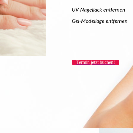
UV-Nagella
ck entfernen
Gel-Modellage en
tfernen
Termin jetzt buchen!